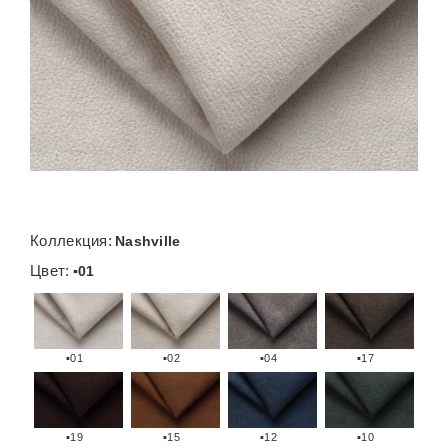
Коллекция:
Nashville
Цвет:
▪01
▪01
▪02
▪04
▪17
▪19
▪15
▪12
▪10