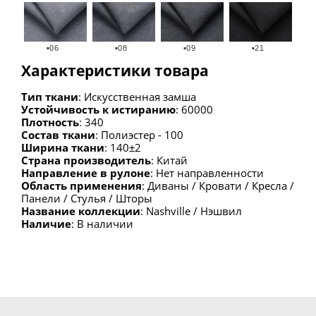
▪06
▪08
▪09
▪21
Характеристики товара
Тип ткани
: Искусственная замша
Устойчивость к истиранию
: 60000
Плотность
: 340
Состав ткани
: Полиэстер - 100
Ширина ткани
: 140±2
Страна производитель
: Китай
Направление в рулоне
: Нет направленности
Область применения
: Диваны / Кровати / Кресла /
Панели / Стулья / Шторы
Название коллекции
: Nashville / Нэшвил
Наличие
: В наличии