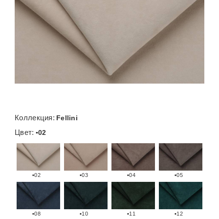
Коллекция:
Fellini
Цвет:
▪02
▪02
▪03
▪04
▪05
▪08
▪10
▪11
▪12