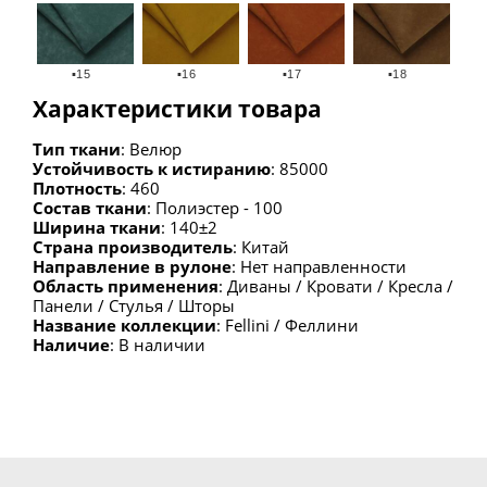
▪15
▪16
▪17
▪18
Характеристики товара
Тип ткани
: Велюр
▪20
▪22
▪23
▪26
Устойчивость к истиранию
: 85000
Плотность
: 460
Состав ткани
: Полиэстер - 100
Ширина ткани
: 140±2
Страна производитель
: Китай
▪28
▪29
Направление в рулоне
: Нет направленности
Область применения
: Диваны / Кровати / Кресла /
Панели / Стулья / Шторы
Название коллекции
: Fellini / Феллини
Наличие
: В наличии