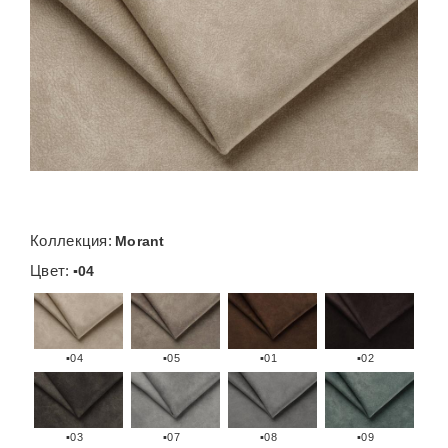
Коллекция:
Morant
Цвет:
▪04
▪04
▪05
▪01
▪02
▪03
▪07
▪08
▪09